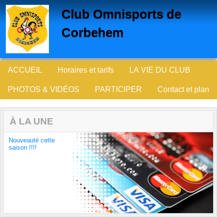
Panneau de gestion des cookies
Club Omnisports de
Corbehem
ACCUEIL
Horaires et tarifs
LA VIE DU CLUB
PHOTOS & VIDÉOS
PARTICIPER
Contact et plan
À LA UNE
Nouveauté cette
saison !!!!
Previous
Next