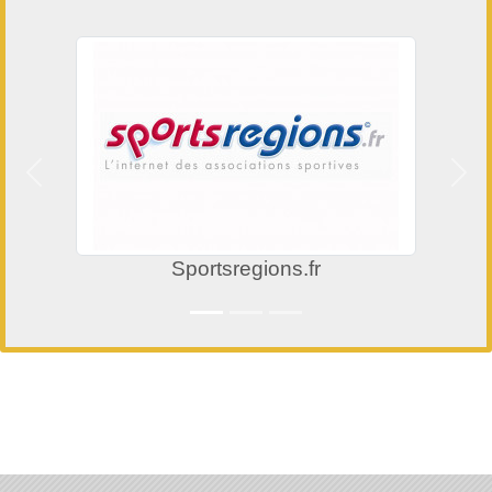
Précedent
Suiv
Sportsregions.fr