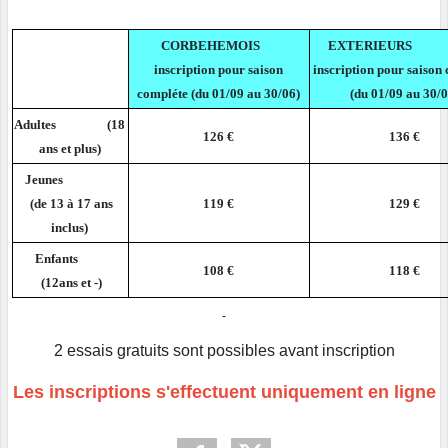
CORBEHEMOIS
EXTERIE
inscription pour saison
inscription pour saison
compléte (du 01/09 au 30/06)
(du 01/09 au 30/0
Adultes (18
126 €
136 €
ans et plus)
Jeunes
(de 13 à 17 ans
119 €
129 €
inclus)
Enfants
108 €
118 €
(12ans et -)
2 essais gratuits sont possibles avant inscription
Les inscriptions s'effectuent uniquement en ligne