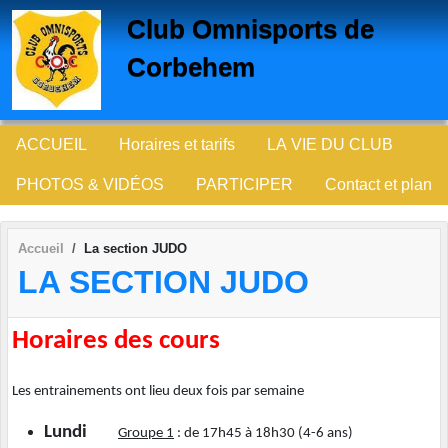
Panneau de gestion des cookies
Club Omnisports de
Corbehem
ACCUEIL
Horaires et tarifs
LA VIE DU CLUB
PHOTOS & VIDÉOS
PARTICIPER
Contact et plan
Accueil
La section JUDO
LA SECTION JUDO
Horaires des cours
Les entrainements ont lieu deux fois par semaine
Lundi
Groupe 1
: de 17h45 à 18h30 (4-6 ans)