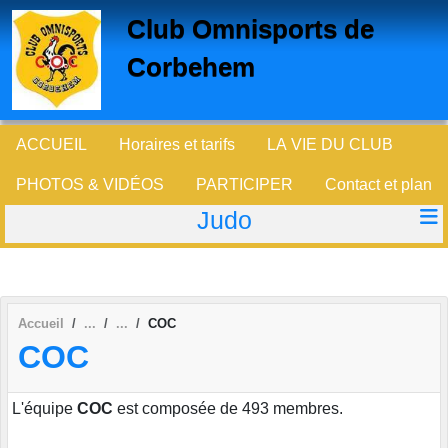
Panneau de gestion des cookies
Club Omnisports de
Corbehem
ACCUEIL
Horaires et tarifs
LA VIE DU CLUB
PHOTOS & VIDÉOS
PARTICIPER
Contact et plan
Judo
Accueil
COC
COC
L'équipe
COC
est composée de 493 membres.