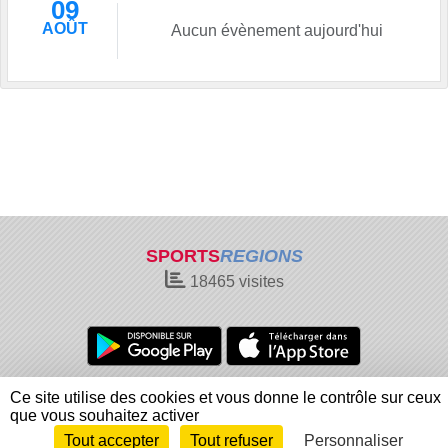
09
AOÛT
Aucun évènement aujourd'hui
SPORTS
REGIONS
18465
visites
Charte cookies
Gestion des cookies
Ce site utilise des cookies et vous donne le contrôle sur ceux
Informations légales
Signaler un contenu inapproprié
que vous souhaitez activer
Tout accepter
Tout refuser
Personnaliser
Envie de participer ?
Connexion